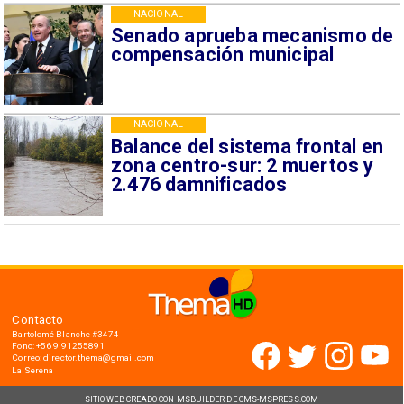
NACIONAL
Senado aprueba mecanismo de
compensación municipal
NACIONAL
Balance del sistema frontal en
zona centro-sur: 2 muertos y
2.476 damnificados
Contacto
Bartolomé Blanche #3474
Fono: +56 9 91255891
Correo: director.thema@gmail.com
La Serena
SITIO WEB CREADO CON MSBUILDER DE CMS-MSPRESS.COM