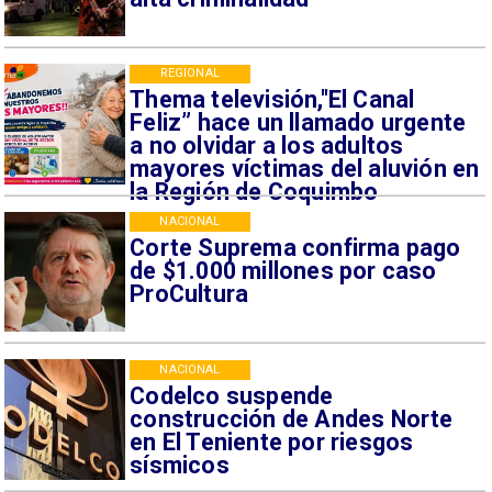
REGIONAL
Thema televisión,"El Canal
Feliz” hace un llamado urgente
a no olvidar a los adultos
mayores víctimas del aluvión en
la Región de Coquimbo
NACIONAL
Corte Suprema confirma pago
de $1.000 millones por caso
ProCultura
NACIONAL
Codelco suspende
construcción de Andes Norte
en El Teniente por riesgos
sísmicos