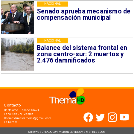
NACIONAL
Senado aprueba mecanismo de
compensación municipal
NACIONAL
Balance del sistema frontal en
zona centro-sur: 2 muertos y
2.476 damnificados
Contacto
Bartolomé Blanche #3474
Fono: +56 9 91255891
Correo: director.thema@gmail.com
La Serena
SITIO WEB CREADO CON MSBUILDER DE CMS-MSPRESS.COM