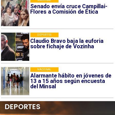
NACIONAL
Senado envía cruce Campillai-
Flores a Comisión de Ética
DEPORTES
Claudio Bravo baja la euforia
sobre fichaje de Vozinha
NACIONAL
Alarmante hábito en jóvenes de
13 a 15 años según encuesta
del Minsal
DEPORTES