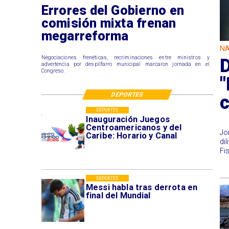
Errores del Gobierno en
comisión mixta frenan
megarreforma
NA
Negociaciones frenéticas, recriminaciones entre ministros y
D
advertencia por despilfarro municipal marcaron jornada en el
Congreso.
"
DEPORTES
c
DEPORTES
Inauguración Juegos
Centroamericanos y del
Jo
Caribe: Horario y Canal
di
Fis
DEPORTES
Messi habla tras derrota en
final del Mundial