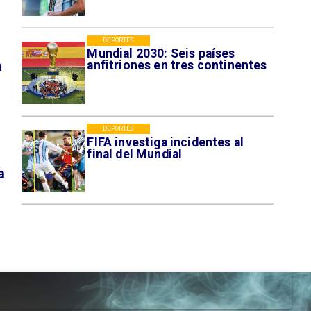
DEPORTES
Mundial 2030: Seis países
a
anfitriones en tres continentes
DEPORTES
FIFA investiga incidentes al
final del Mundial
a