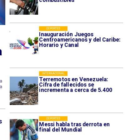
combustibles
DEPORTES
Inauguración Juegos
Centroamericanos y del Caribe:
Horario y Canal
a
INTERNACIONAL
Terremotos en Venezuela:
la
Cifra de fallecidos se
la
incrementa a cerca de 5.400
DEPORTES
s
Messi habla tras derrota en
final del Mundial