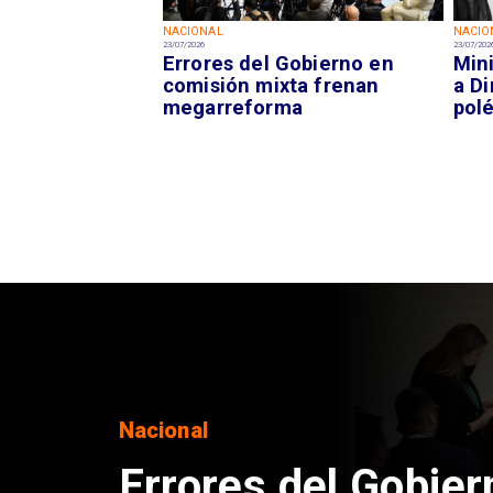
NACIONAL
NACIO
23/07/2026
23/07/202
Errores del Gobierno en
Min
comisión mixta frenan
a Di
megarreforma
pol
Nacional
Errores del Gobier