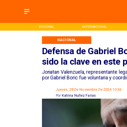
ONAL
INTERNACIONAL
DEPORTES
NACIONAL
Defensa de Gabriel Bo
sido la clave en este 
Jonatan Valenzuela, representante legal
por Gabriel Boric fue voluntaria y coordi
Jueves, 28 De Noviembre De 2024 10:36
Por
Katrina Nuñez Farias