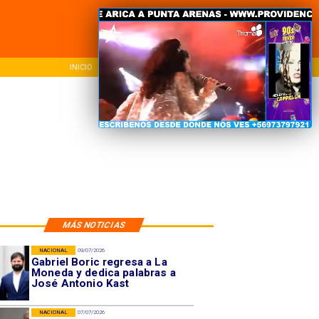
NACIONAL
REGIONAL
INTER
MÁS NOTICIAS
NACIONAL
09/07/2026
Gabriel Boric regresa a La
Moneda y dedica palabras a
José Antonio Kast
NACIONAL
07/07/2026