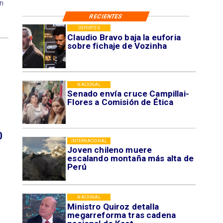
en
RECIENTES
DEPORTES
Claudio Bravo baja la euforia
sobre fichaje de Vozinha
NACIONAL
Senado envía cruce Campillai-
Flores a Comisión de Ética
0
INTERNACIONAL
Joven chileno muere
escalando montaña más alta de
Perú
NACIONAL
Ministro Quiroz detalla
megarreforma tras cadena