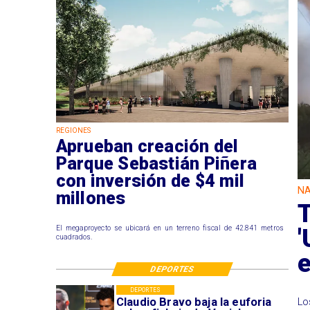
REGIONES
Aprueban creación del
Parque Sebastián Piñera
con inversión de $4 mil
NA
millones
T
'
El megaproyecto se ubicará en un terreno fiscal de 42.841 metros
cuadrados.
e
DEPORTES
DEPORTES
Claudio Bravo baja la euforia
Lo