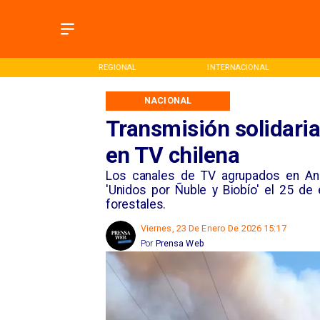
REGIONAL
INTERNACIONAL
DEPORTES
NACIONAL
Transmisión solidaria
en TV chilena
Los canales de TV agrupados en Anate
'Unidos por Ñuble y Biobío' el 25 de
forestales.
Viernes, 23 De Enero De 2026 15:17
Por
Prensa Web