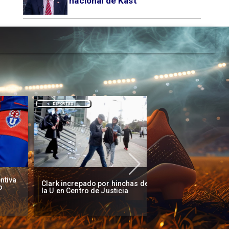
nacional de Kast
DEPORTES
DEPORTES
a
Clark increpado por hinchas de
Vozinha firma contr
la U en Centro de Justicia
Colo Colo como nue