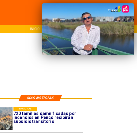
O
NACIONAL
REGIONAL
MÁS NOTICIAS
NACIONAL
720 familias damnificadas por
incendios en Penco recibirán
subsidio transitorio