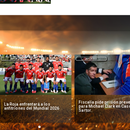
DEPORTES
DEPORTES
Fiscalía pide prisión preventiv
 Roja enfrentará a los
para Michael Clark en Caso
fitriones del Mundial 2026
Sartor