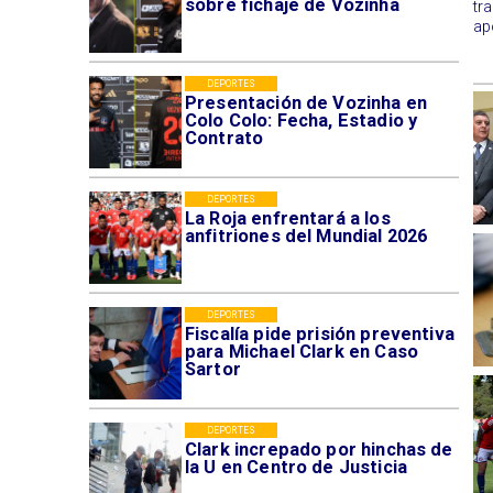
sobre fichaje de Vozinha
tr
ap
DEPORTES
Presentación de Vozinha en
Colo Colo: Fecha, Estadio y
Contrato
DEPORTES
La Roja enfrentará a los
anfitriones del Mundial 2026
DEPORTES
Fiscalía pide prisión preventiva
para Michael Clark en Caso
Sartor
DEPORTES
Clark increpado por hinchas de
la U en Centro de Justicia