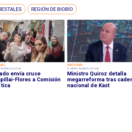
RESTALES
REGIÓN DE BIOBÍO
NAL
NACIONAL
 PASADO A LAS 9:49
EL JUEVES PASADO A LAS 9:49
ado envía cruce
Ministro Quiroz detalla
illai-Flores a Comisión
megarreforma tras cade
tica
nacional de Kast