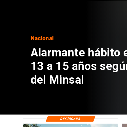
Regiones
Aprueban creación
Sebastián Piñera 
de $4 mil millones
DESTACADA