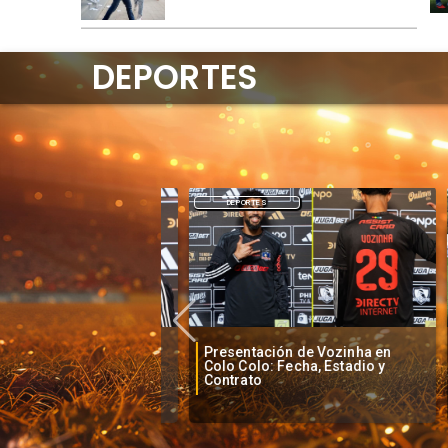
DEPORTES
DEPORTES
Presentación de Vozinha en
o baja la euforia
La
Colo Colo: Fecha, Estadio y
je de Vozinha
an
Contrato