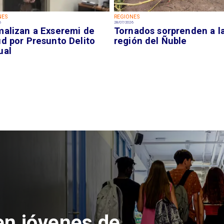
NES
REGIONES
6
28/07/2026
malizan a Exseremi de
Tornados sorprenden a l
ud por Presunto Delito
región del Ñuble
ual
 del Parque