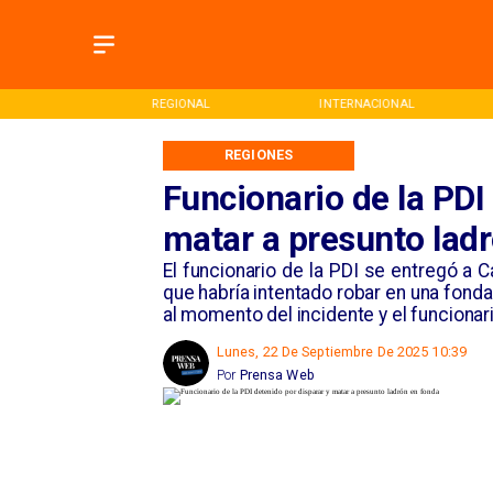
ONAL
REGIONAL
INTERNACIONAL
REGIONES
Funcionario de la PDI
matar a presunto lad
El funcionario de la PDI se entregó a 
que habría intentado robar en una fonda
al momento del incidente y el funciona
Lunes, 22 De Septiembre De 2025 10:39
Por
Prensa Web