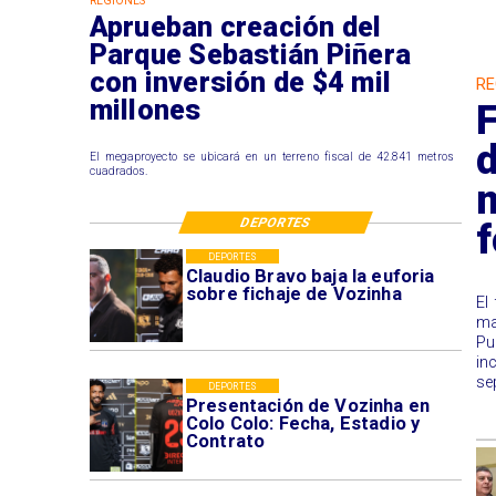
REGIONES
Aprueban creación del
Parque Sebastián Piñera
con inversión de $4 mil
RE
millones
F
d
El megaproyecto se ubicará en un terreno fiscal de 42.841 metros
cuadrados.
m
DEPORTES
DEPORTES
Claudio Bravo baja la euforia
sobre fichaje de Vozinha
El
ma
Pu
in
se
DEPORTES
Presentación de Vozinha en
Colo Colo: Fecha, Estadio y
Contrato