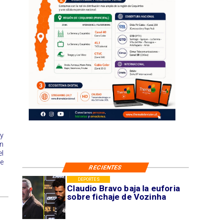
 y
n
l
e
RECIENTES
DEPORTES
Claudio Bravo baja la euforia
sobre fichaje de Vozinha