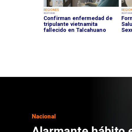
REGIONES
REGIO
30/07/2026
30/07/202
Confirman enfermedad de
For
tripulante vietnamita
Sal
fallecido en Talcahuano
Sex
Regiones
Aprueban creación