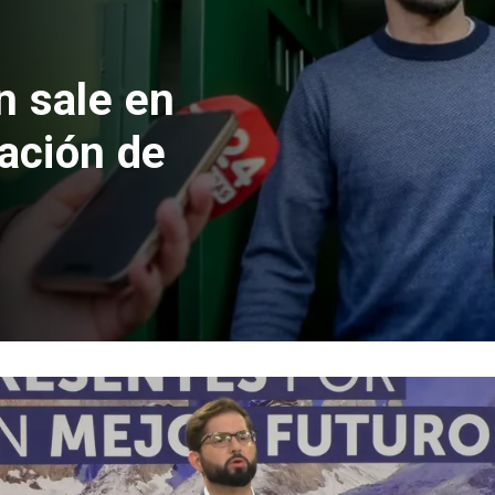
 formalizan
nes