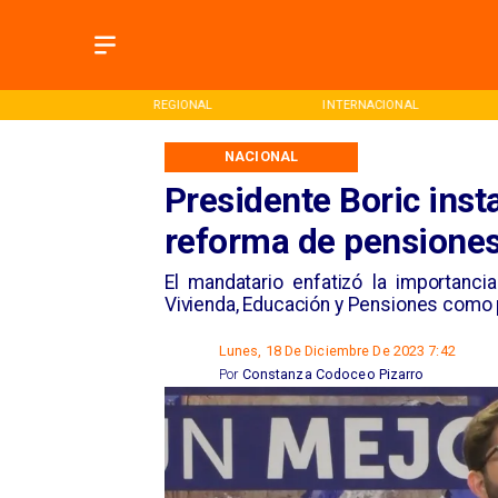
ONAL
REGIONAL
INTERNACIONAL
NACIONAL
Presidente Boric insta
reforma de pensiones 
El mandatario enfatizó la importancia
Vivienda, Educación y Pensiones como 
Lunes, 18 De Diciembre De 2023 7:42
Por
Constanza Codoceo Pizarro