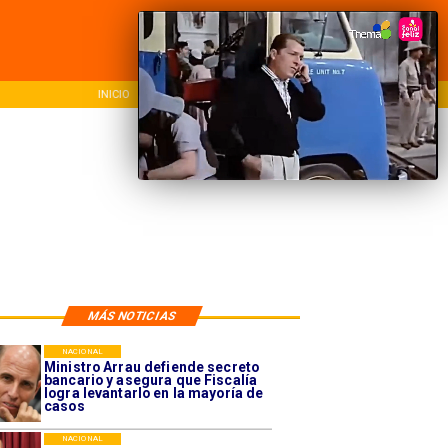
INICIO
NACIONAL
REG
MÁS NOTICIAS
NACIONAL
Ministro Arrau defiende secreto
bancario y asegura que Fiscalía
logra levantarlo en la mayoría de
casos
NACIONAL