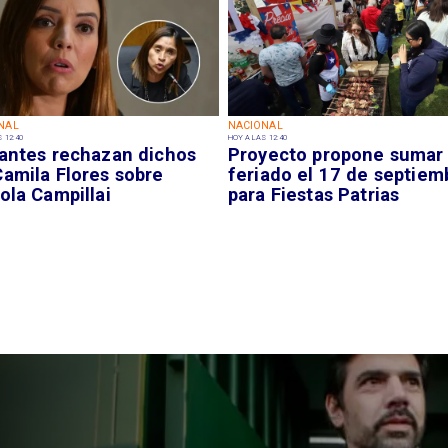
NAL
NACIONAL
 12:40
HOY A LAS 12:40
iantes rechazan dichos
Proyecto propone sumar
Camila Flores sobre
feriado el 17 de septiem
ola Campillai
para Fiestas Patrias