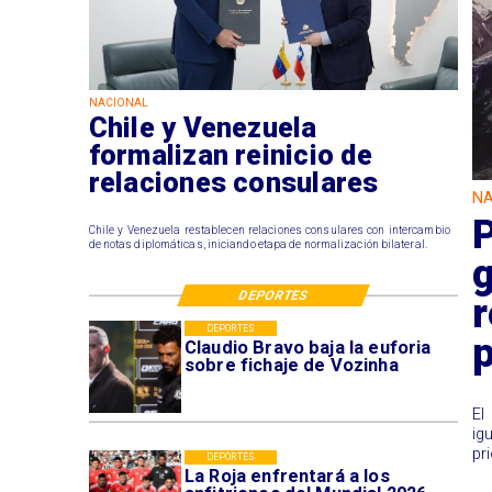
NACIONAL
Chile y Venezuela
formalizan reinicio de
relaciones consulares
NA
P
Chile y Venezuela restablecen relaciones consulares con intercambio
de notas diplomáticas, iniciando etapa de normalización bilateral.
g
DEPORTES
r
DEPORTES
p
Claudio Bravo baja la euforia
sobre fichaje de Vozinha
El
ig
pr
DEPORTES
La Roja enfrentará a los