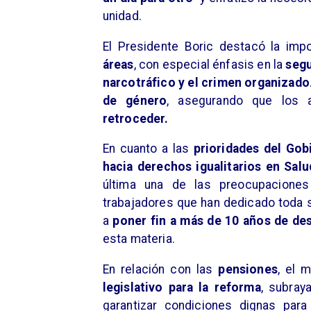
unidad.
El Presidente Boric destacó la imp
áreas
, con especial énfasis en la
segu
narcotráfico y el crimen organizado
de género
, asegurando que los 
retroceder.
​En cuanto a las
prioridades del Gob
hacia derechos igualitarios en Sal
última una de las preocupacione
trabajadores que han dedicado toda s
a
poner fin a más de 10 años de de
esta materia.
​En relación con las
pensiones
, el 
legislativo para la reforma
, subray
garantizar condiciones dignas par