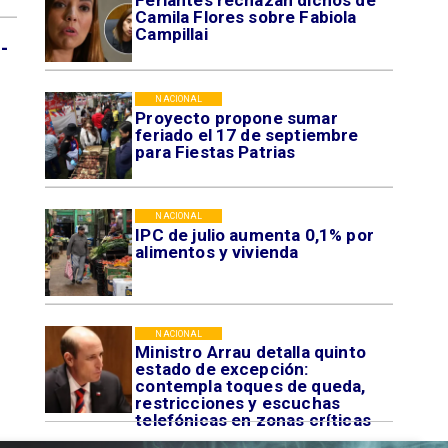
Feriantes rechazan dichos de
Camila Flores sobre Fabiola
Campillai
-
NACIONAL
Proyecto propone sumar
feriado el 17 de septiembre
para Fiestas Patrias
NACIONAL
IPC de julio aumenta 0,1% por
alimentos y vivienda
NACIONAL
Ministro Arrau detalla quinto
estado de excepción:
contempla toques de queda,
restricciones y escuchas
telefónicas en zonas críticas