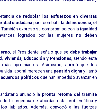
ortancia de
redoblar los esfuerzos en diversas
ridad ciudadana
para combatir la
delincuencia, el
. También expresó su compromiso con la
igualdad
avances logrados por las mujeres
no deben
ierno
, el Presidente señaló que se
debe trabajar
ud, Vivienda, Educación y Pensiones
, siendo esta
s más apremiantes. Asimismo, afirmó que los
u vida laboral merecen una
pensión digna
y llamó
sacuerdos políticos
que han impedido avanzar en
mandatario anunció la
pronta retoma del trámite
ando la urgencia de abordar esta problemática y
a los jubilados. Además, convocó a las fuerzas