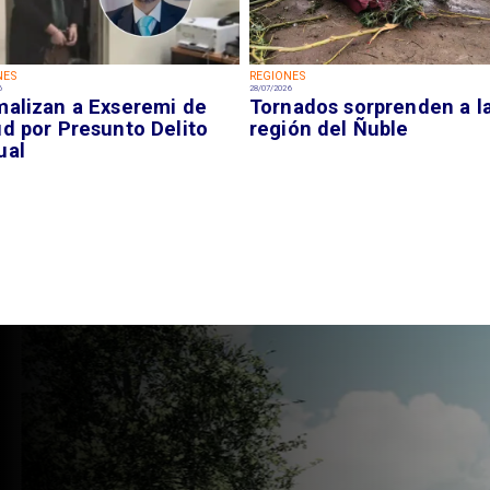
NES
REGIONES
6
28/07/2026
malizan a Exseremi de
Tornados sorprenden a l
ud por Presunto Delito
región del Ñuble
ual