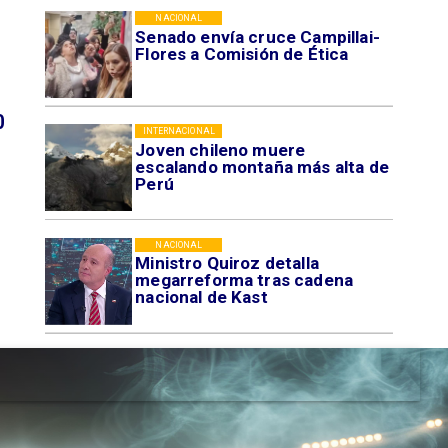
NACIONAL
Senado envía cruce Campillai-
Flores a Comisión de Ética
0
INTERNACIONAL
Joven chileno muere
escalando montaña más alta de
Perú
NACIONAL
Ministro Quiroz detalla
megarreforma tras cadena
nacional de Kast