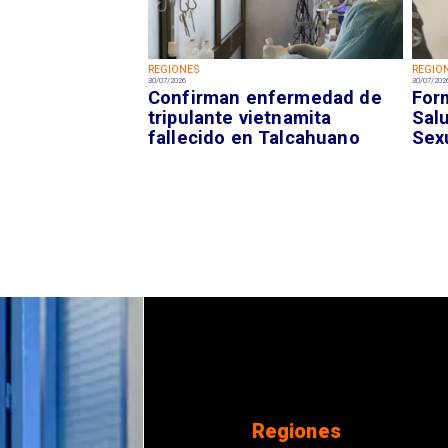
REGIONES
REGIO
30/07/2026
30/07/202
Confirman enfermedad de
For
tripulante vietnamita
Sal
fallecido en Talcahuano
Sex
Regiones