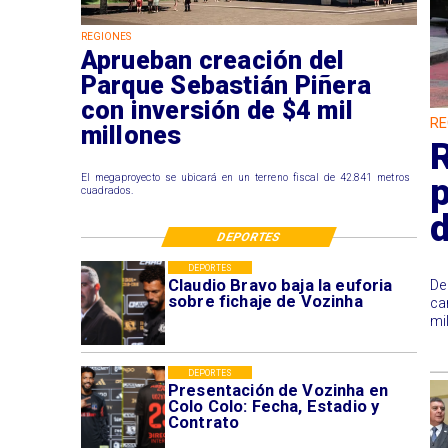
REGIONES
Aprueban creación del
Parque Sebastián Piñera
con inversión de $4 mil
RE
millones
R
p
El megaproyecto se ubicará en un terreno fiscal de 42.841 metros
cuadrados.
DEPORTES
DEPORTES
Claudio Bravo baja la euforia
De
sobre fichaje de Vozinha
ca
mi
DEPORTES
Presentación de Vozinha en
Colo Colo: Fecha, Estadio y
Contrato