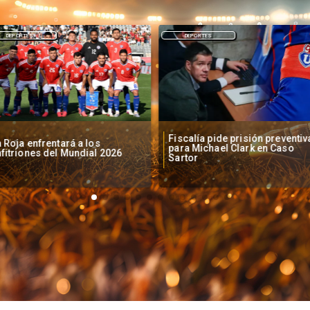
DEPORTES
DEPORTES
Fiscalía pide prisión preventiv
 Roja enfrentará a los
para Michael Clark en Caso
fitriones del Mundial 2026
Sartor