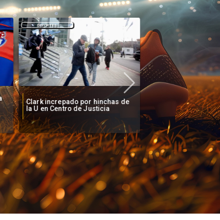
DEPORTES
DEPORTES
a
Clark increpado por hinchas de
Vozinha firma contr
la U en Centro de Justicia
Colo Colo como nue