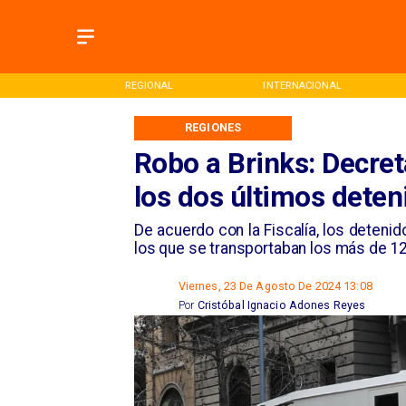
ONAL
INTERNACIONAL
DEPORTES
REGIONES
Robo a Brinks: Decret
los dos últimos deten
De acuerdo con la Fiscalía, los detenid
los que se transportaban los más de 1
Viernes, 23 De Agosto De 2024 13:08
Por
Cristóbal Ignacio Adones Reyes