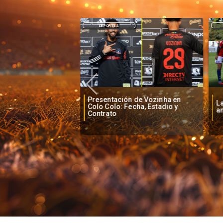
DEPORTES
Presentación de Vozinha en
o baja la euforia
La
Colo Colo: Fecha, Estadio y
je de Vozinha
an
Contrato